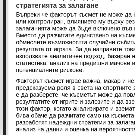
стратегията за залагане
Въпреки че факторът късмет не може да
или контролиран, влиянието му върху рез
залаганията може да бъде включено във 
Вместо да разчитате единствено на късме
обмислите възможността случайни събити
резултата от играта. За да направите тов
използвате аналитичен подход, базиран н
статистика, анализ на предишни мачове и
потенциалните рискове.
Факторът късмет играе важна, макар и не
предсказуема роля в света на спортните 
е да разберете, че късметът може да пов
резултатите от игрите и залозите и да вз
този фактор, когато анализирате и взема
бива обаче да разчитате само на късмета
разработят надеждни стратегии за залага
анализ на данни и оценка на вероятностт