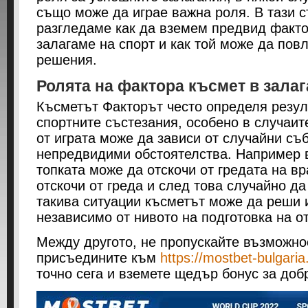
също може да играе важна роля. В тази с
разгледаме как да вземем предвид фактор
залагаме на спорт и как той може да пов
решения.
Ролята на фактора късмет в зала
Късметът Факторът често определя резул
спортните състезания, особено в случаите
от играта може да зависи от случайни съ
непредвидими обстоятелства. Например 
топката може да отскочи от гредата на вр
отскочи от греда и след това случайно да
такива ситуации късметът може да реши 
независимо от нивото на подготовка на о
Между другото, не пропускайте възможно
присъедините към
https://mostbet-bulgaria.
точно сега и вземете щедър бонус за доб