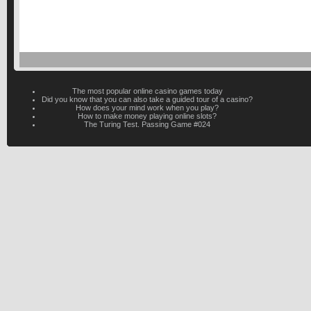
The most popular online casino games today
Did you know that you can also take a guided tour of a casino?
How does your mind work when you play?
How to make money playing online slots?
The Turing Test. Passing Game #024