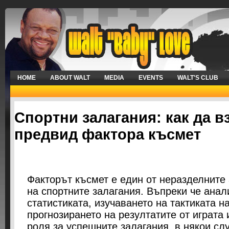
HOME
ABOUT WALT
MEDIA
EVENTS
WALT'S CLUB
Спортни залагания: как да 
предвид фактора късмет
Факторът късмет е един от неразделните 
на спортните залагания. Въпреки че анал
статистиката, изучаването на тактиката н
прогнозирането на резултатите от играта
роля за успешните залагания, в някои сл